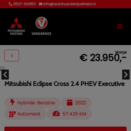
0527-614150
info@autohuisdenijverheid.nl
Marge
€ 23.950,-
Mitsubishi Eclipse Cross 2.4 PHEV Executive
Hybride: Benzine
2022
Automaat
57.425 KM