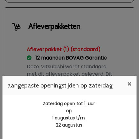
Afleverpakketten
Afleverpakket (1) (standaard)
12 maanden BOVAG Garantie
Deze Mitsubishi wordt standaard
met dit afleverpakket geleverd. Dit
is reeds verwerkt in de
×
aangepaste openingstijden op zaterdag
advertentie.
Gratis
Zaterdag open tot 1 uur
op
1 augustus t/m
22 augustus