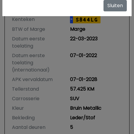
Specificaties
Sluiten
Kenteken
S844LG
NL
BTW of Marge
Marge
Datum eerste
22-03-2023
toelating
Datum eerste
07-01-2022
toelating
(internationaal)
APK vervaldatum
07-01-2028
Tellerstand
57.425 KM
Carrosserie
SUV
Kleur
Bruin Metallic
Bekleding
Leder/Stof
Aantal deuren
5