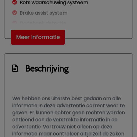
Bots waarschuwing systeem
Brake assist system
Dodehoek detectie
Elektronisch stabiliteits programma
Meer informatie
Elektronische remkrachtverdeling
Hemelbekleding donker
Hoofd airbag(s) achter
Beschrijving
Hoofd airbag(s) voor
Keyless start
Knie airbag(s)
We hebben ons uiterste best gedaan om alle
informatie in deze advertentie correct weer te
Kruisend verkeer detectie
geven. Er kunnen echter geen rechten worden
Led mistlampen
ontleend aan de verstrekte informatie in de
advertentie. Vertrouw niet alleen op deze
Multimedia scherm standaard
informatie maar controleer altijd zelf de zaken