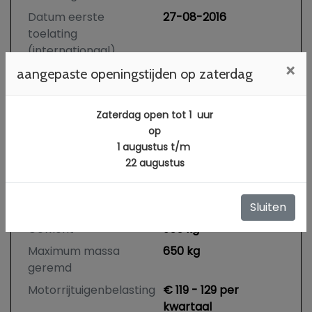
Datum eerste
27-08-2016
toelating
(internationaal)
×
APK vervaldatum
14-07-2027
aangepaste openingstijden op zaterdag
Tellerstand
220.010 KM
Zaterdag open tot 1 uur
Carrosserie
Hatchback
op
Kleur
Zwart
1 augustus t/m
Bekleding
Stof
22 augustus
Aantal deuren
5
Aantal zitplaatsen
5
Sluiten
Gewicht
955 kg
Maximum massa
650 kg
geremd
Motorrijtuigenbelasting
€ 119 - 129 per
kwartaal