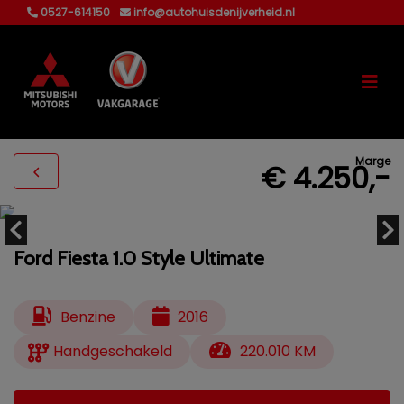
0527-614150
info@autohuisdenijverheid.nl
Marge
€ 4.250,-
Ford Fiesta 1.0 Style Ultimate
Benzine
2016
Handgeschakeld
220.010 KM