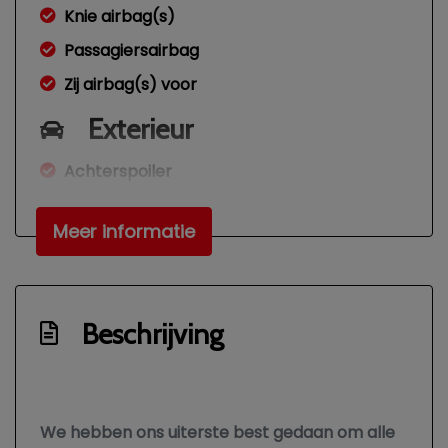
Knie airbag(s)
Passagiersairbag
Zij airbag(s) voor
Exterieur
Achterspoiler
Afst. bed. voor centr. deurvergr
Meer informatie
Buitenspiegels elektrisch inklapbaar
Buitenspiegels elektrisch verstel- en
verwarmbaar
Beschrijving
Centrale vergrendeling met
afstandsbediening
Led dagrijverlichting
Lichtmetalen velgen 15"
We hebben ons uiterste best gedaan om alle